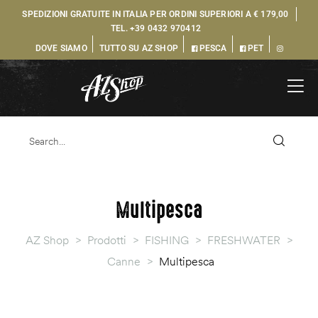
SPEDIZIONI GRATUITE IN ITALIA PER ORDINI SUPERIORI A € 179,00
TEL.
+39 0432 970412
DOVE SIAMO
TUTTO SU AZ SHOP
PESCA
PET
Multipesca
AZ Shop
>
Prodotti
>
FISHING
>
FRESHWATER
>
Canne
>
Multipesca